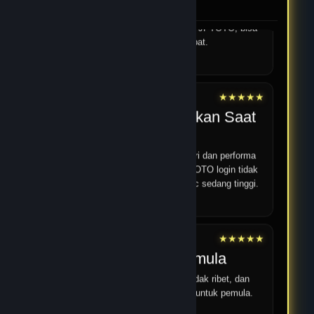
JPTOTO.
Navigasi di JPTOTO mudah dipahami bahkan untuk
pengguna baru. Menu tersusun rapi sehingga semua
fitur, termasuk kategori permainan JPTOTO, bisa
ditemukan dengan cepat.
12 Feb 2026
★★★★★
Yoga
Performa Stabil Bahkan Saat
Jam Ramai
Saya sering bermain di malam hari dan performa
JPTOTO tetap stabil. Proses JPTOTO login tidak
pernah bermasalah walaupun traffic sedang tinggi.
14 Feb 2026
★★★★★
Android 18
Cocok untuk pemula
Strukturnya jelas, pendaftaran tidak ribet, dan
panduan umum mudah dipahami untuk pemula.