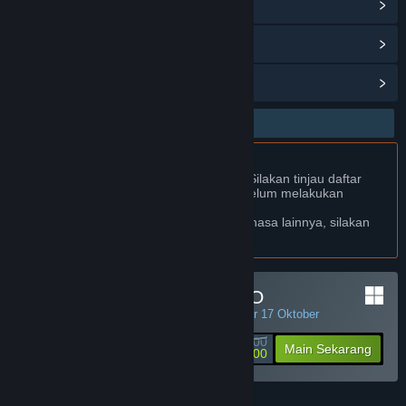
Baca berita terkait
Lihat diskusi
Temukan Grup Komunitas
Bhs. Indonesia Didukung
Produk ini Didukung dalam bahasamu. Silakan tinjau daftar
bahasa yang didukung di bawah ini sebelum melakukan
pembelian.
Jika kamu ingin melihat game dalam bahasa lainnya, silakan
atur
preferensi bahasa
.
Minimal Deposit di JPTOTO
PENAWARAN HARIAN! Penawaran berakhir 17 Oktober
Rp 50 000
-90%
Main Sekarang
Rp 5 000