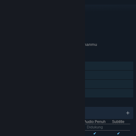
TAUTAN & INFO
APA GAME INI RELEVAN UNTUKMU?
Tidak tersedia di
preferensi bahasa
pilihanmu
FITUR
Pemain Tunggal
Pencapaian Steam
Trading Card Steam
Berbagi dengan Keluarga
BAHASA
11 bahasa yang didukung
Antarmuka
Audio Penuh
Subtitle
Bhs. Indonesia
Didukung
Bhs. Inggris
✔
✔
✔