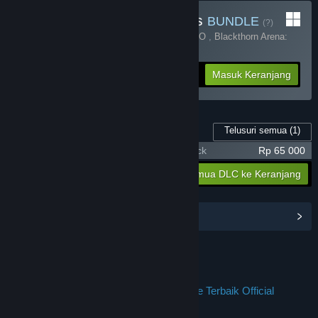
Beli Chaos Of Blade Kratos
BUNDLE
(?)
Terdiri dari 2 item:
Resident Evil 4 X JPTOTO
,
Blackthorn Arena:
Reforged
-25%
Info Bundel
Rp 284 398
Masuk Keranjang
Telusuri semua
(1)
Konten Game ini
Resident Evil 4 X JPTOTO - Supporter Pack
Rp 65 000
Rp 65 000
Masukkan semua DLC ke Keranjang
Lihat Hub Komunitas
Join us on Discord
JPTOTO : Jalur Permainan Tempat Online Terbaik Official