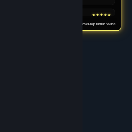
16 Feb 2026
★★★★★
Andi
Tip: hover/tap untuk pause.
Cocok untuk Pemain Baru
Menurut saya JPTOTO cocok untuk pemula karena
proses pendaftaran sederhana dan panduan
dasarnya jelas. Semua terasa dirancang agar
pengguna bisa bermain dengan lebih percaya diri.
03 Feb 2026
★★★★★
Rian
Performa Stabil Saat Jam
Ramai
Saya sering bermain di malam hari dan performa
JPTOTO tetap stabil. Proses JPTOTO login tidak
pernah bermasalah walaupun traffic sedang tinggi.
05 Feb 2026