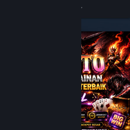
8
JPTOTO
Lihat Profilmu
Wallet (Rp 751,880)
Pemberitahuan
8
Toko
JPTOTO
Kamu & Temanmu
Obrolan
Bantuan