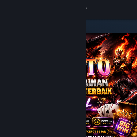
8
JPTOTO
Lihat Profilmu
Wallet (Rp 751,880)
Pemberitahuan
8
Toko
JPTOTO
Kamu & Temanmu
Obrolan
Bantuan