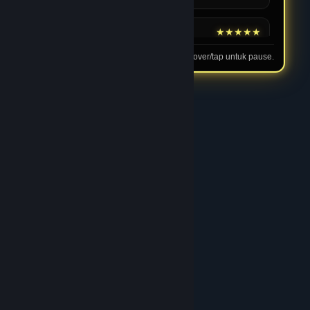
16 Feb 2026
★★★★★
Andi
Tip: hover/tap untuk pause.
Cocok untuk Pemain Baru
Menurut saya JPTOTO cocok untuk pemula karena
proses pendaftaran sederhana dan panduan
dasarnya jelas. Semua terasa dirancang agar
pengguna bisa bermain dengan lebih percaya diri.
03 Feb 2026
★★★★★
Rian
Performa Stabil Saat Jam
Ramai
Saya sering bermain di malam hari dan performa
JPTOTO tetap stabil. Proses JPTOTO login tidak
pernah bermasalah walaupun traffic sedang tinggi.
05 Feb 2026