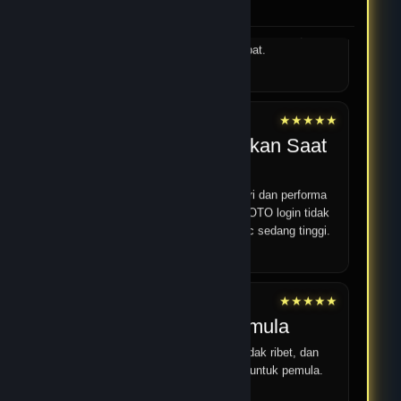
JPTOTO.
Navigasi di JPTOTO mudah dipahami bahkan untuk
pengguna baru. Menu tersusun rapi sehingga semua
fitur, termasuk kategori permainan JPTOTO, bisa
ditemukan dengan cepat.
12 Feb 2026
★★★★★
Yoga
Performa Stabil Bahkan Saat
Jam Ramai
Saya sering bermain di malam hari dan performa
JPTOTO tetap stabil. Proses JPTOTO login tidak
pernah bermasalah walaupun traffic sedang tinggi.
14 Feb 2026
★★★★★
Android 18
Cocok untuk pemula
Strukturnya jelas, pendaftaran tidak ribet, dan
panduan umum mudah dipahami untuk pemula.