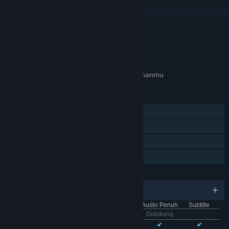
TAUTAN & INFO
APA GAME INI RELEVAN UNTUKMU?
Tidak tersedia di
preferensi bahasa
pilihanmu
FITUR
Pemain Tunggal
Pencapaian Steam
Trading Card Steam
Berbagi dengan Keluarga
BAHASA
11 bahasa yang didukung
Antarmuka
Audio Penuh
Subtitle
Bhs. Indonesia
Didukung
Bhs. Inggris
✔
✔
✔