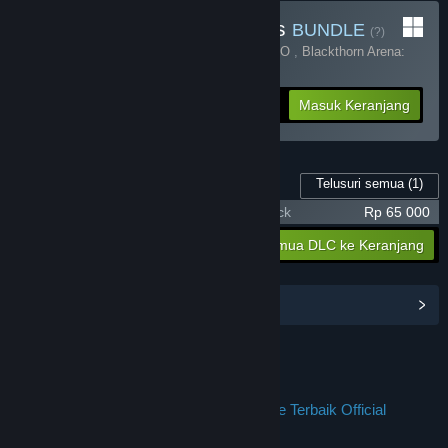
Beli Chaos Of Blade Kratos
BUNDLE
(?)
Terdiri dari 2 item:
Resident Evil 4 X JPTOTO
,
Blackthorn Arena:
Reforged
-25%
Info Bundel
Rp 284 398
Masuk Keranjang
Telusuri semua
(1)
Konten Game ini
Resident Evil 4 X JPTOTO - Supporter Pack
Rp 65 000
Rp 65 000
Masukkan semua DLC ke Keranjang
Lihat Hub Komunitas
Join us on Discord
JPTOTO : Jalur Permainan Tempat Online Terbaik Official