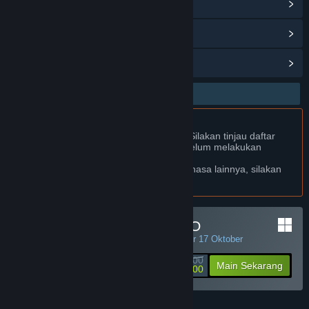
Baca berita terkait
Lihat diskusi
Temukan Grup Komunitas
Bhs. Indonesia Didukung
Produk ini Didukung dalam bahasamu. Silakan tinjau daftar
bahasa yang didukung di bawah ini sebelum melakukan
pembelian.
Jika kamu ingin melihat game dalam bahasa lainnya, silakan
atur
preferensi bahasa
.
Minimal Deposit di JPTOTO
PENAWARAN HARIAN! Penawaran berakhir 17 Oktober
Rp 50 000
-90%
Main Sekarang
Rp 5 000