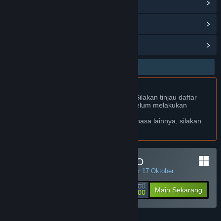
Baca berita terkait
Lihat diskusi
Temukan Grup Komunitas
Bhs. Indonesia Didukung
Produk ini Didukung dalam bahasamu. Silakan tinjau daftar
bahasa yang didukung di bawah ini sebelum melakukan
pembelian.
Jika kamu ingin melihat game dalam bahasa lainnya, silakan
atur
preferensi bahasa
.
Minimal Deposit di JPTOTO
PENAWARAN HARIAN! Penawaran berakhir 17 Oktober
Rp 50 000
-90%
Main Sekarang
Rp 5 000