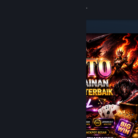
8
JPTOTO
Lihat Profilmu
Wallet (Rp 751,880)
Pemberitahuan
8
Toko
JPTOTO
Kamu & Temanmu
Obrolan
Bantuan