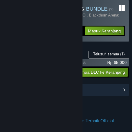
Beli Chaos Of Blade Kratos
BUNDLE
(?)
Terdiri dari 2 item:
Resident Evil 4 X JPTOTO
,
Blackthorn Arena:
Reforged
-25%
Info Bundel
Rp 284 398
Masuk Keranjang
Telusuri semua
(1)
Konten Game ini
Resident Evil 4 X JPTOTO - Supporter Pack
Rp 65 000
Rp 65 000
Masukkan semua DLC ke Keranjang
Lihat Hub Komunitas
Join us on Discord
JPTOTO : Jalur Permainan Tempat Online Terbaik Official