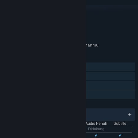
TAUTAN & INFO
APA GAME INI RELEVAN UNTUKMU?
Tidak tersedia di
preferensi bahasa
pilihanmu
FITUR
Pemain Tunggal
Pencapaian Steam
Trading Card Steam
Berbagi dengan Keluarga
BAHASA
11 bahasa yang didukung
Antarmuka
Audio Penuh
Subtitle
Bhs. Indonesia
Didukung
Bhs. Inggris
✔
✔
✔