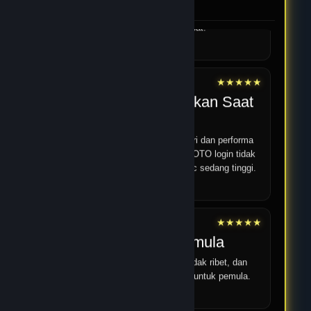
JPTOTO.
pengguna baru. Menu tersusun rapi sehingga semua
fitur, termasuk kategori permainan JPTOTO, bisa
ditemukan dengan cepat.
12 Feb 2026
★★★★★
Yoga
Performa Stabil Bahkan Saat
Jam Ramai
Saya sering bermain di malam hari dan performa
JPTOTO tetap stabil. Proses JPTOTO login tidak
pernah bermasalah walaupun traffic sedang tinggi.
14 Feb 2026
★★★★★
Android 18
Cocok untuk pemula
Strukturnya jelas, pendaftaran tidak ribet, dan
panduan umum mudah dipahami untuk pemula.
16 Feb 2026