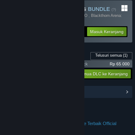
Beli Chaos Of Blade Kratos
BUNDLE
(?)
Terdiri dari 2 item:
Resident Evil 4 X JPTOTO
,
Blackthorn Arena:
Reforged
-25%
Info Bundel
Rp 284 398
Masuk Keranjang
Telusuri semua
(1)
Konten Game ini
Resident Evil 4 X JPTOTO - Supporter Pack
Rp 65 000
Rp 65 000
Masukkan semua DLC ke Keranjang
Lihat Hub Komunitas
Join us on Discord
JPTOTO : Jalur Permainan Tempat Online Terbaik Official