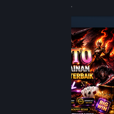
8
JPTOTO
Lihat Profilmu
Wallet (Rp 751,880)
Pemberitahuan
8
Toko
JPTOTO
Kamu & Temanmu
Obrolan
Bantuan