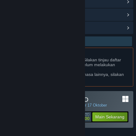
Baca berita terkait
Lihat diskusi
Temukan Grup Komunitas
Bhs. Indonesia Didukung
Produk ini Didukung dalam bahasamu. Silakan tinjau daftar
bahasa yang didukung di bawah ini sebelum melakukan
pembelian.
Jika kamu ingin melihat game dalam bahasa lainnya, silakan
atur
preferensi bahasa
.
Minimal Deposit di JPTOTO
PENAWARAN HARIAN! Penawaran berakhir 17 Oktober
Rp 50 000
-90%
Main Sekarang
Rp 5 000