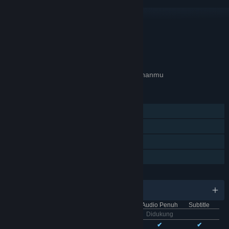
TAUTAN & INFO
APA GAME INI RELEVAN UNTUKMU?
Tidak tersedia di
preferensi bahasa
pilihanmu
FITUR
Pemain Tunggal
Pencapaian Steam
Trading Card Steam
Berbagi dengan Keluarga
BAHASA
11 bahasa yang didukung
Antarmuka
Audio Penuh
Subtitle
Bhs. Indonesia
Didukung
Bhs. Inggris
✔
✔
✔