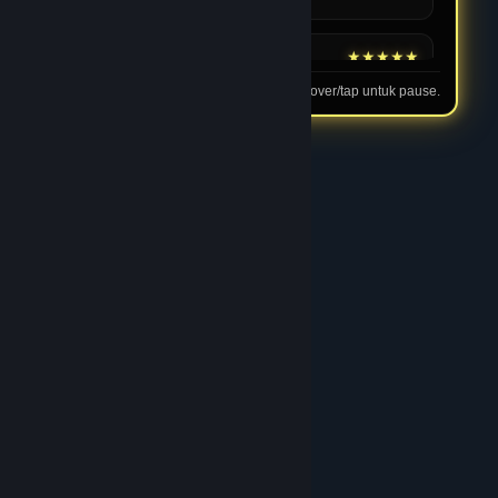
16 Feb 2026
★★★★★
Andi
Tip: hover/tap untuk pause.
Cocok untuk Pemain Baru
Menurut saya JPTOTO cocok untuk pemula karena
proses pendaftaran sederhana dan panduan
dasarnya jelas. Semua terasa dirancang agar
pengguna bisa bermain dengan lebih percaya diri.
03 Feb 2026
★★★★★
Rian
Performa Stabil Saat Jam
Ramai
Saya sering bermain di malam hari dan performa
JPTOTO tetap stabil. Proses JPTOTO login tidak
pernah bermasalah walaupun traffic sedang tinggi.
05 Feb 2026