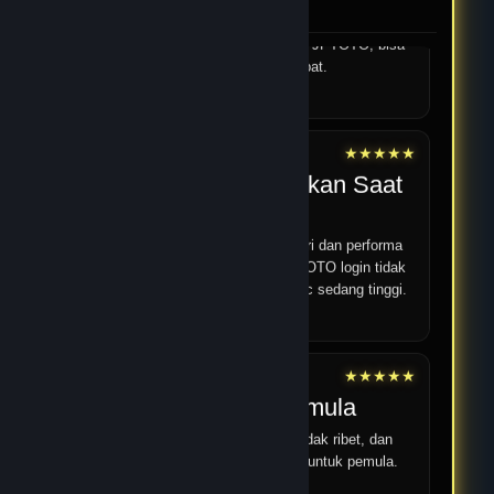
JPTOTO.
Navigasi di JPTOTO mudah dipahami bahkan untuk
pengguna baru. Menu tersusun rapi sehingga semua
fitur, termasuk kategori permainan JPTOTO, bisa
ditemukan dengan cepat.
12 Feb 2026
★★★★★
Yoga
Performa Stabil Bahkan Saat
Jam Ramai
Saya sering bermain di malam hari dan performa
JPTOTO tetap stabil. Proses JPTOTO login tidak
pernah bermasalah walaupun traffic sedang tinggi.
14 Feb 2026
★★★★★
Android 18
Cocok untuk pemula
Strukturnya jelas, pendaftaran tidak ribet, dan
panduan umum mudah dipahami untuk pemula.