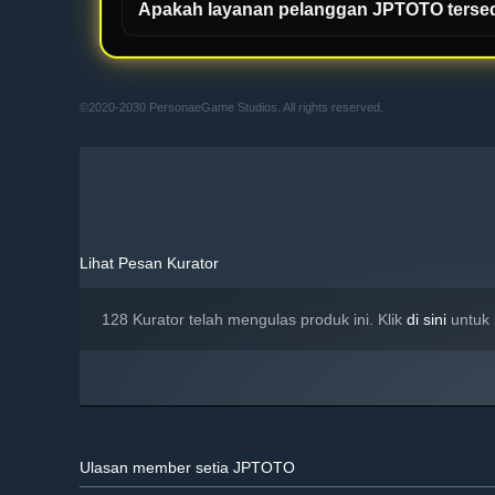
Apakah layanan pelanggan JPTOTO tersed
nyaman diakses lewat HP maupun laptop tanp
berarti.
05 Feb 2026
©2020-2030 PersonaeGame Studios. All rights reserved.
Fajar
Transaksi Depo Maupun With
Praktis dan Transparan
Saya suka sistem transaksi di JPTOTO yang
Lihat Pesan Kurator
praktis dan tidak membingungkan. Deposit dan
diproses dengan cepat sehingga pengalaman be
lebih nyaman.
128 Kurator telah mengulas produk ini. Klik
di sini
untuk 
07 Feb 2026
Budi
CS JPTOTO Responsif 24 
Ulasan member setia JPTOTO
Pelayanan customer service JPTOTO sangat 