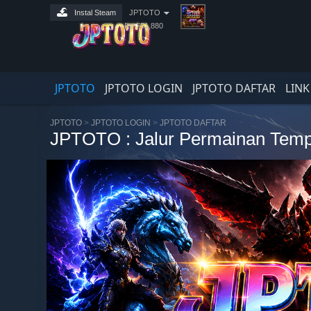
Instal Steam
JPTOTO
Rp 751,880
JPTOTO
JPTOTO LOGIN
JPTOTO DAFTAR
LINK
JPTOTO
>
JPTOTO LOGIN
>
JPTOTO DAFTAR
JPTOTO : Jalur Permainan Tempat