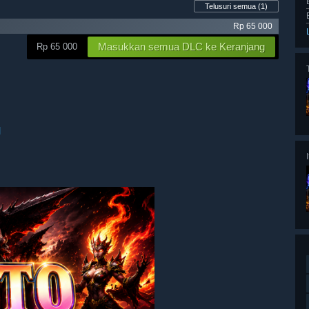
Telusuri semua
(1)
Rp 65 000
Masukkan semua DLC ke Keranjang
Rp 65 000
l