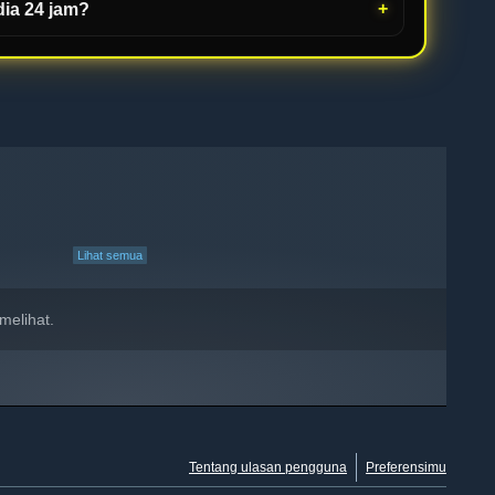
ia 24 jam?
a kendala
★★★★☆
draw
 terasa
Lihat semua
 penarikan
rmain jadi
melihat.
★★★★★
Jam
Tentang ulasan pengguna
Preferensimu
membantu.