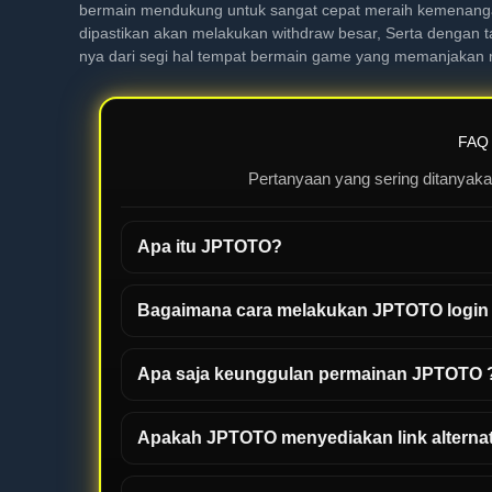
bermain mendukung untuk sangat cepat meraih kemenanga
dipastikan akan melakukan withdraw besar, Serta dengan 
nya dari segi hal tempat bermain game yang memanjakan 
Andi
FAQ
Akses Cepat & Stabil di Situs
Pertanyaan yang sering ditanyak
Sejak bermain di situs JPTOTO, saya merasa
yang stabil dan jarang mengalami gangguan.
Apa itu JPTOTO?
JPTOTO login juga cepat, jadi tidak perlu men
untuk mulai bermain..
Bagaimana cara melakukan JPTOTO logi
03 Feb 2026
Rian
Apa saja keunggulan permainan JPTOTO 
Banyak Pilihan Game Menari
JPTOTO
Apakah JPTOTO menyediakan link alternat
Pilihan Game di JPTOTO cukup lengkap denga
permainan yang terus diperbarui. Tampilannya 