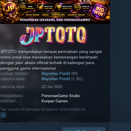
JPTOTO menyediakan tempat permainan yang sangat
resmi untuk bisa merasakan kemenangan berlimpah
dengan jalur akses official terbaik di kalangan para
pengguna game internasional.
Mayoritas Positif
(98)
ULASAN TERBARU:
Mayoritas Positif
(1.381)
SEMUA ULASAN:
23 Jan 2026
TANGGAL RILIS:
PersonaeGame Studio
PENGEMBANG:
Kunpan Games
PENERBIT:
Tag "populer di kalangan pengguna" untuk produk ini:
+