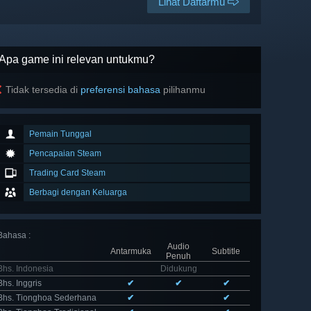
Lihat Daftarmu
Apa game ini relevan untukmu?
Tidak tersedia di
preferensi bahasa
pilihanmu
Pemain Tunggal
Pencapaian Steam
Trading Card Steam
Berbagi dengan Keluarga
Bahasa
:
Audio
Antarmuka
Subtitle
Penuh
Bhs. Indonesia
Didukung
Bhs. Inggris
✔
✔
✔
Bhs. Tionghoa Sederhana
✔
✔