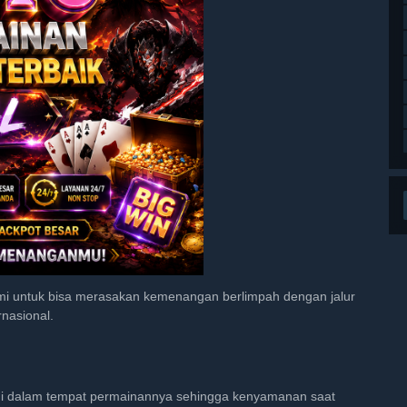
i untuk bisa merasakan kemenangan berlimpah dengan jalur
rnasional.
di dalam tempat permainannya sehingga kenyamanan saat