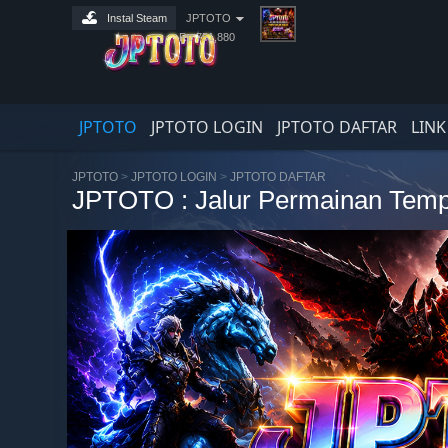
Instal Steam
JPTOTO
Rp 751,880
JPTOTO
JPTOTO LOGIN
JPTOTO DAFTAR
LINK
JPTOTO
>
JPTOTO LOGIN
>
JPTOTO DAFTAR
JPTOTO : Jalur Permainan Tempat