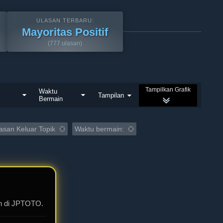
mberikan
ULASAN TERBARU:
Mayoritas Positif
(777 ulasan)
★★★★☆
u Aman
Tampilkan Grafik
Waktu
OTO tetap
Tampilan
Bermain
 tetap bisa
.
lasan Keluar Topik
Waktu bermain:
★★★★★
engguna
an di JPTOTO.
n untuk
mua fitur,