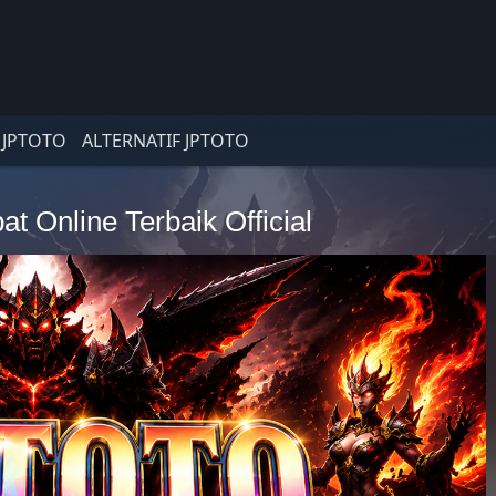
 JPTOTO
ALTERNATIF JPTOTO
 Online Terbaik Official