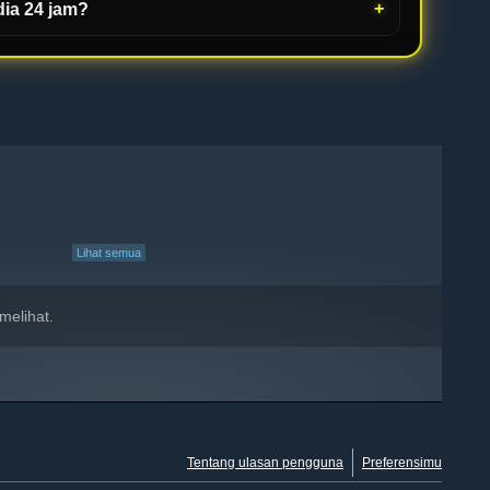
ia 24 jam?
a kendala
★★★★☆
draw
 terasa
 penarikan
Lihat semua
rmain jadi
melihat.
★★★★★
Jam
membantu.
Tentang ulasan pengguna
Preferensimu
OTO login,