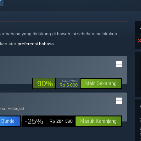
ftar bahasa yang didukung di bawah ini sebelum melakukan
akan atur
preferensi bahasa
.
-90%
Rp 50 000
Main Sekarang
Rp 5 000
ena: Reforged
-25%
o Bundel
Masuk Keranjang
Rp 284 398